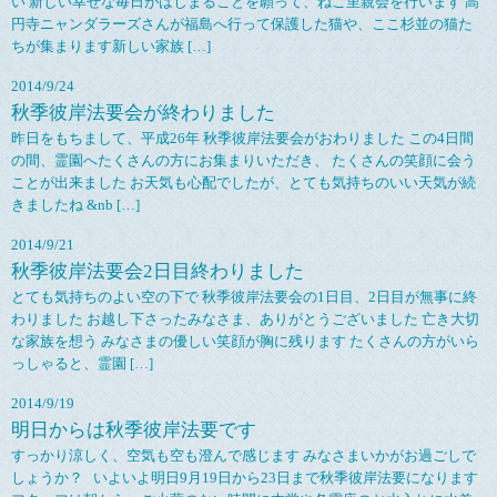
い 新しい幸せな毎日がはじまることを願って、ねこ里親会を行います 高
円寺ニャンダラーズさんが福島へ行って保護した猫や、ここ杉並の猫た
ちが集まります新しい家族 […]
2014/9/24
秋季彼岸法要会が終わりました
昨日をもちまして、平成26年 秋季彼岸法要会がおわりました この4日間
の間、霊園へたくさんの方にお集まりいただき、 たくさんの笑顔に会う
ことが出来ました お天気も心配でしたが、とても気持ちのいい天気が続
きましたね &nb […]
2014/9/21
秋季彼岸法要会2日目終わりました
とても気持ちのよい空の下で 秋季彼岸法要会の1日目、2日目が無事に終
わりました お越し下さったみなさま、ありがとうございました 亡き大切
な家族を想う みなさまの優しい笑顔が胸に残ります たくさんの方がいら
っしゃると、霊園 […]
2014/9/19
明日からは秋季彼岸法要です
すっかり涼しく、空気も空も澄んで感じます みなさまいかがお過ごしで
しょうか？ いよいよ明日9月19日から23日まで秋季彼岸法要になります